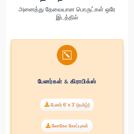
அனைத்து தேவையான பொருட்கள் ஒரே
இடத்தில்
k
பேனர்கள் & கிராபிக்ஸ்
பேனர் 6' x 3' (தமிழ்)
லோகோ கோப்புகள்