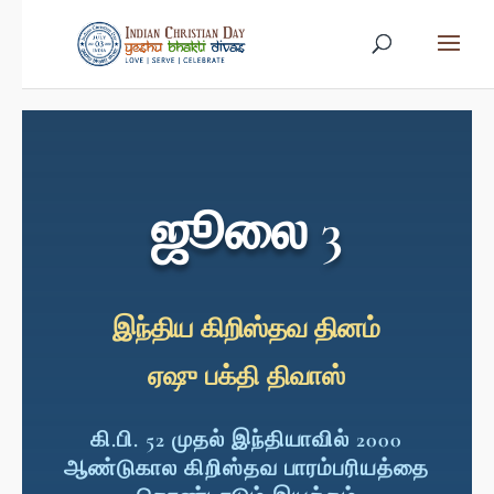
ஜூலை 3
இந்திய கிறிஸ்தவ தினம்
ஏஷு பக்தி திவாஸ்
கி.பி. 52 முதல் இந்தியாவில் 2000
ஆண்டுகால கிறிஸ்தவ பாரம்பரியத்தை