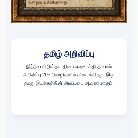
தமிழ் அறிவிப்பு
இந்திய கிறிஸ்தவ தின / ஏஷு பக்தி திவாஸ்
அறிவிப்பு 20+ மொழிகளில் கிடைக்கிறது. இது
நமது இயக்கத்தின் அடிப்படை ஆவணமாகும்.