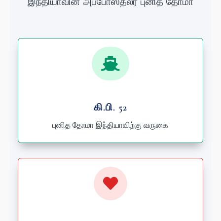
இந்தியாவின் அப்போஸ்தலர் புனித தோமா

கி.பி. 52
புனித தோமா இந்தியாவிற்கு வருகை
