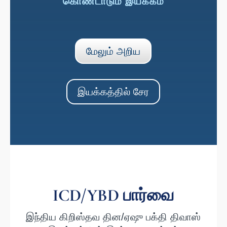
கொண்டாடும் இயக்கம்
மேலும் அறிய
இயக்கத்தில் சேர
ICD/YBD பார்வை
இந்திய கிறிஸ்தவ தின/ஏஷு பக்தி திவாஸ்