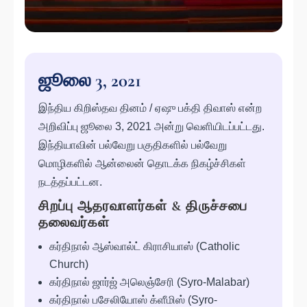
ஜூலை 3, 2021
இந்திய கிறிஸ்தவ தினம் / ஏஷு பக்தி திவாஸ் என்ற
அறிவிப்பு ஜூலை 3, 2021 அன்று வெளியிடப்பட்டது.
இந்தியாவின் பல்வேறு பகுதிகளில் பல்வேறு
மொழிகளில் ஆன்லைன் தொடக்க நிகழ்ச்சிகள்
நடத்தப்பட்டன.
சிறப்பு ஆதரவாளர்கள் & திருச்சபை
தலைவர்கள்
கர்திநால் ஆஸ்வால்ட் கிராசியாஸ் (Catholic
Church)
கர்திநால் ஜார்ஜ் அலெஞ்சேரி (Syro-Malabar)
கர்திநால் பசேலியோஸ் க்ளீமிஸ் (Syro-